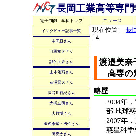
長岡工業高等専門
ニュース
電子制御工学科トップ
現在位置：
長
インタビュー記事一覧
14
中田亘さん
目黒祐太さん
渡邉美奈
諏佐大夢さん
―高専の
山本雄飛さん
石澤賢太さん
略歴
長谷川智紀さん
2004
大橋立明さん
部 地球
大竹博さん
2007
匿名希望・男性さん
惑星科学
岡亮太さん