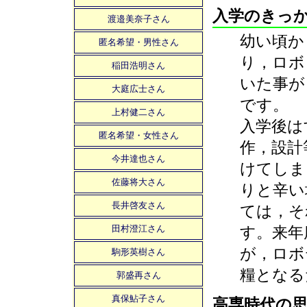
入学のきっ
渡邉美奈子さん
幼い頃か
匿名希望・男性さん
り，ロボ
稲田浩明さん
いた事が
大庭広士さん
です。
上村健二さん
入学後は
匿名希望・女性さん
作，設計
今井達也さん
けてしま
佐藤将大さん
りと辛い
長井啓友さん
ては，そ
田村澄江さん
す。来年
が，ロボ
駒形英樹さん
糧となる
郭盛再さん
真保鮎子さん
高専時代の