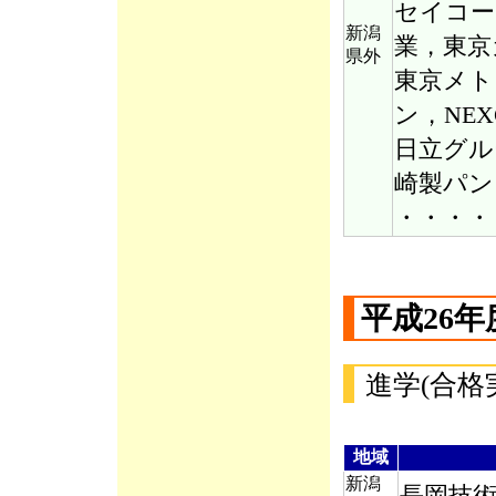
セイコー
新潟
業，東京
県外
東京メト
ン，NE
日立グル
崎製パン
・・・・
平成26
進学(合格
地域
新潟
長岡技