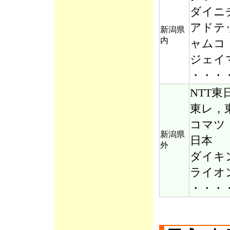
ダイニ
アドテ
新潟県
内
ャムコ
ジェイ
・・・
NTT
東レ，
コマツ，
新潟県
日本
外
ダイキ
ライオ
・・・