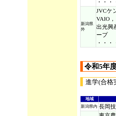
・・・
JVC
VAIO，
新潟県
出光興
外
ープ
・・・
令和5年
進学(合格
地域
長岡技
新潟県内
東京農