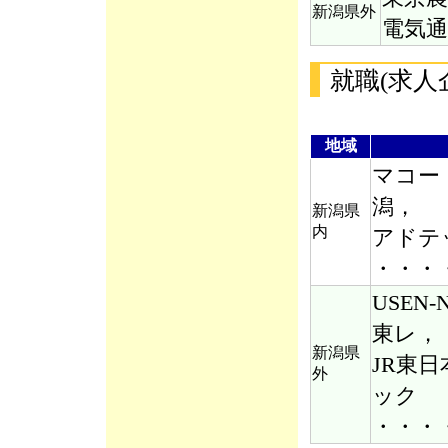
新潟県外
電気通
就職(求人
地域
マコー
潟，
新潟県
内
アドテ
・・・
USE
東レ，
新潟県
JR東
外
ック
・・・