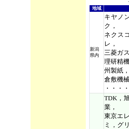
地域
キヤノ
ク，
ネクス
レ，
新潟
三菱ガ
県内
理研精
州製紙
倉敷機
・・・・
TDK，
業，
東京エ
ミ，グ