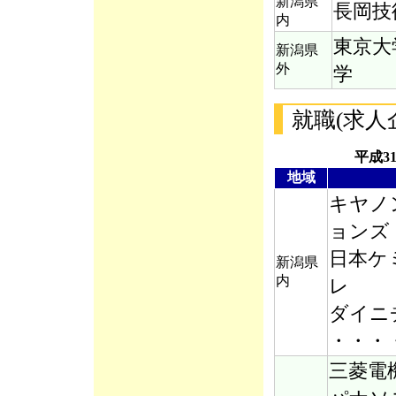
新潟県
長岡技
内
東京大
新潟県
外
学
就職(求人
平成3
地域
キヤノ
ョンズ
日本ケ
新潟県
内
レ
ダイニ
・・・
三菱電