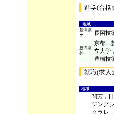
進学(合格
地域
新潟県
長岡技
内
京都工
新潟県
立大学
外
豊橋技
就職(求人
地域
関芳，
ジング
クラレ