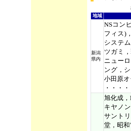
地域
NSコン
フィス)
システム
ツガミ，
新潟
県内
ニューロ
ング，シ
小田原オ
・・・・
旭化成，
キヤノン
サントリ
堂，昭和