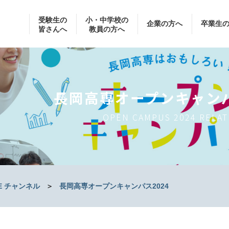
受験生の
小・中学校の
企業の方へ
卒業生
皆さんへ
教員の方へ
長岡高専オープンキャンパ
OPEN CAMPUS 2024 RELA
BE チャンネル
＞
長岡高専オープンキャンパス2024