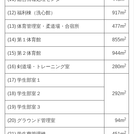
2
(12) 福利棟（洗心館）
917m
2
(13) 体育管理室・柔道場・合宿所
477m
2
(14) 第１体育館
855m
2
(15) 第２体育館
944m
2
(16) 剣道場・トレーニング室
280m
(17) 学生部室１
2
(18) 学生部室２
292m
(19) 学生部室３
2
(20) グラウンド管理室
94m
2
(21) 学生寮管理棟
451m