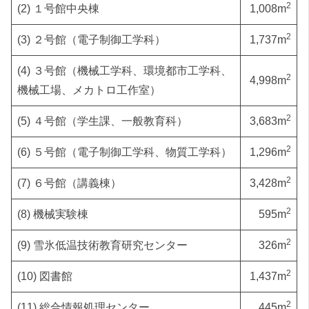
2
(2) １号館中央棟
1,008m
2
(3) ２号館（電子制御工学科）
1,737m
(4) ３号館（機械工学科、環境都市工学科、
2
4,998m
機械工場、メカトロ工作室）
2
(5) ４号館（学生課、一般教育科）
3,683m
2
(6) ５号館（電子制御工学科、物質工学科）
1,296m
2
(7) ６号館（講義棟）
3,428m
2
(8) 機械実験棟
595m
2
(9) 雪氷低温技術教育研究センター
326m
2
(10) 図書館
1,437m
2
(11) 総合情報処理センター
445m