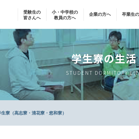
受験生の
小・中学校の
企業の方へ
卒業生
皆さんへ
教員の方へ
学生寮の生活
STUDENT DORMITORY LI
学生寮（高志寮・清花寮・悠和寮）