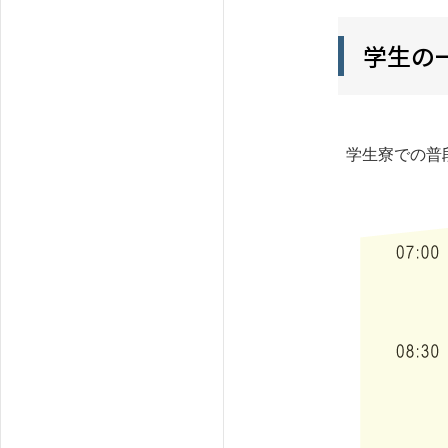
学生の
学生寮での普