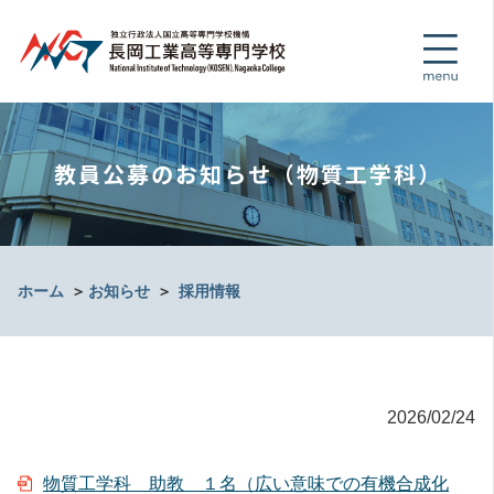
教員公募のお知らせ（物質工学科）
ホーム
＞
お知らせ
＞
採用情報
2026/02/24
物質工学科 助教 １名（広い意味での有機合成化