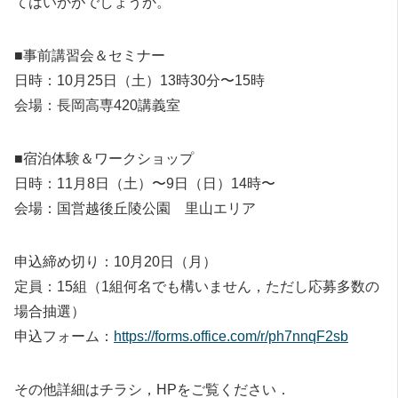
てはいかがでしょうか。
■事前講習会＆セミナー
日時：10月25日（土）13時30分〜15時
会場：長岡高専420講義室
■宿泊体験＆ワークショップ
日時：11月8日（土）〜9日（日）14時〜
会場：国営越後丘陵公園 里山エリア
申込締め切り：10月20日（月）
定員：15組（1組何名でも構いません，ただし応募多数の
場合抽選）
申込フォーム：
https://forms.office.com/r/ph7nnqF2sb
その他詳細はチラシ，HPをご覧ください．