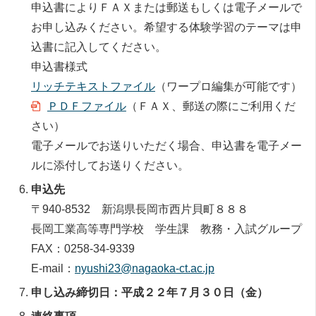
申込書によりＦＡＸまたは郵送もしくは電子メールで
お申し込みください。希望する体験学習のテーマは申
込書に記入してください。
申込書様式
リッチテキストファイル
（ワープロ編集が可能です）
ＰＤＦファイル
（ＦＡＸ、郵送の際にご利用くだ
さい）
電子メールでお送りいただく場合、申込書を電子メー
ルに添付してお送りください。
申込先
〒940-8532 新潟県長岡市西片貝町８８８
長岡工業高等専門学校 学生課 教務・入試グループ
FAX：0258-34-9339
E-mail：
nyushi23@nagaoka-ct.ac.jp
申し込み締切日：
平成２２年７月３０日（金）