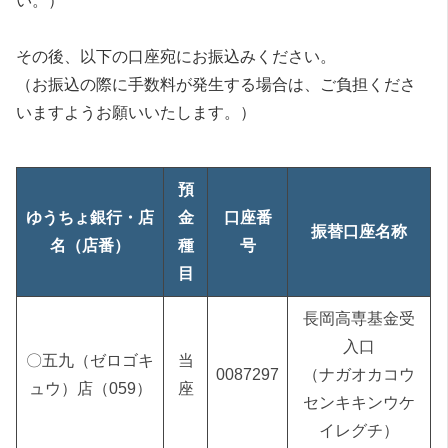
い。）
その後、以下の口座宛にお振込みください。
（お振込の際に手数料が発生する場合は、ご負担くださ
いますようお願いいたします。）
預
ゆうちょ銀行・店
金
口座番
振替口座名称
名（店番）
種
号
目
長岡高専基金受
入口
〇五九（ゼロゴキ
当
0087297
（ナガオカコウ
ュウ）店（059）
座
センキキンウケ
イレグチ）