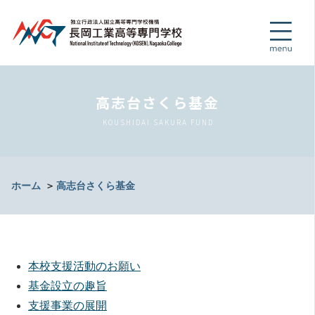
高志台さくら基金
KOUSHIDAI SAKURA FUND
ホーム
＞
高志台さくら基金
本校支援活動のお願い
基金設立の趣旨
支援事業の展開