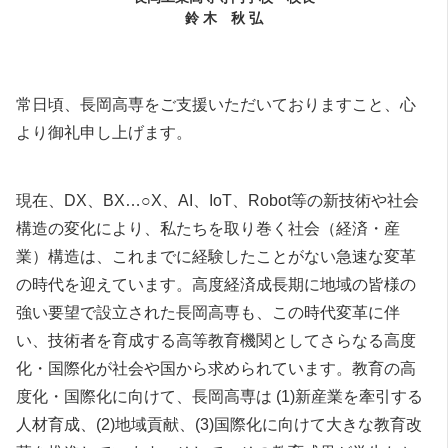
鈴 木 秋 弘
常日頃、長岡高専をご支援いただいておりますこと、心
より御礼申し上げます。
現在、DX、BX…○X、AI、IoT、Robot等の新技術や社会
構造の変化により、私たちを取り巻く社会（経済・産
業）構造は、これまでに経験したことがない急速な変革
の時代を迎えています。高度経済成長期に地域の皆様の
強い要望で設立された長岡高専も、この時代変革に伴
い、技術者を育成する高等教育機関としてさらなる高度
化・国際化が社会や国から求められています。教育の高
度化・国際化に向けて、長岡高専は (1)新産業を牽引する
人材育成、(2)地域貢献、(3)国際化に向けて大きな教育改