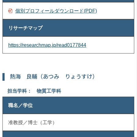
個別プロフィールダウンロード(PDF)
リサーチマップ
https://researchmap.jp/read0177844
熱海 良輔（あつみ りょうすけ）
担当学科： 物質工学科
職名／学位
准教授／博士（工学）