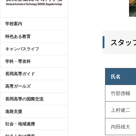
学校案内
特色ある教育
スタッ
キャンパスライフ
学科・専攻科
長岡高専ガイド
氏名
高専ガールズ
竹部啓輔
長岡高専の国際交流
上村健二
進路支援
社会・地域連携
内田雄大