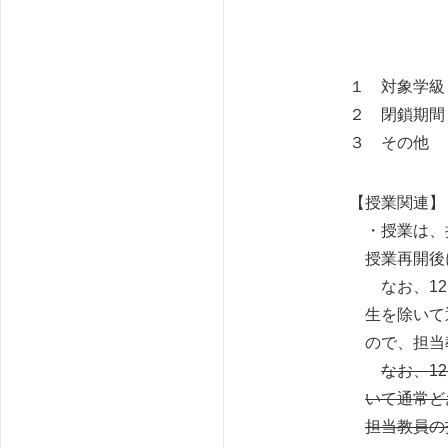
１ 対象学級
２ 閉鎖期間 
３ その他 閉
【授業関連】
・授業は、担
授業再開後に
なお、12月
生を除いて通
ので、担当教
なお、1
いて通常ど
担当教員の