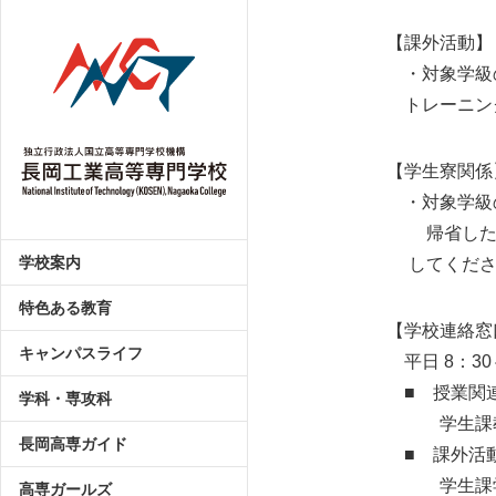
【課外活動】
・対象学級の
トレーニング
【学生寮関係
・対象学級の学
帰省した学生
学校案内
してくださ
特色ある教育
【学校連絡窓
キャンパスライフ
平日 8：30～
■ 授業関
学科・専攻科
学生課教務入試係：0
長岡高専ガイド
■ 課外活
学生課学生係：0258
高専ガールズ