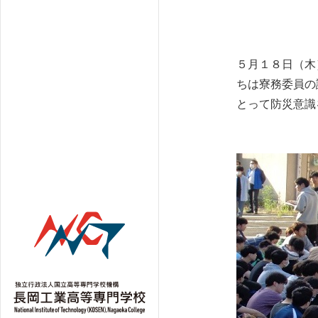
５月１８日（木
ちは寮務委員の
とって防災意識