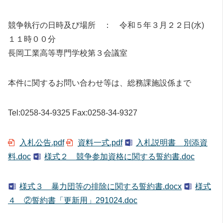
競争執行の日時及び場所 ： 令和５年３月２２日(水)
１１時００分
長岡工業高等専門学校第３会議室
本件に関するお問い合わせ等は、総務課施設係まで
Tel:0258-34-9325 Fax:0258-34-9327
入札公告.pdf
資料一式.pdf
入札説明書 別添資
料.doc
様式２ 競争参加資格に関する誓約書.doc
様式３ 暴力団等の排除に関する誓約書.docx
様式
４ ②誓約書「更新用」291024.doc