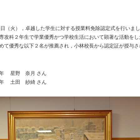
13日（火），卓越した学生に対する授業料免除認定式を行いま
専攻科２年生で学業優秀かつ学校生活において顕著な活動をし
めて優秀な以下２名が推薦され，小林校長から認定証が授与さ
年 星野 奈月 さん
年 土田 紗綺 さん