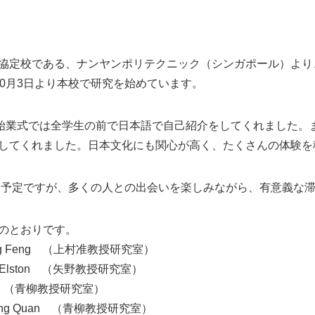
協定校である、ナンヤンポリテクニック（シンガポール）より、
10月3日より本校で研究を始めています。
期始業式では全学生の前で日本語で自己紹介をしてくれました。
してくれました。日本文化にも関心が高く、たくさんの体験を
帰国予定ですが、多くの人との出会いを楽しみながら、有意義な
のとおりです。
Jing Feng （上村准教授研究室）
ng Elston （矢野教授研究室）
ian （青柳教授研究室）
Yong Quan （青柳教授研究室）