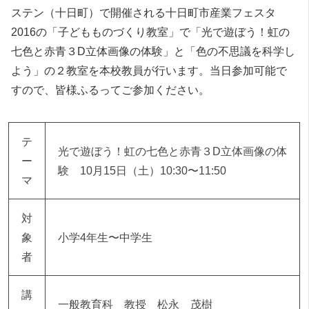
ステン（十日町）で開催される十日町市産業フェスタ
2016の「子どもものづくり教室」で「光で遊ぼう！虹の
七色と赤青３D立体画像の体験」と「色の不思議を科学し
よう」の２教室を本校教員が行います。当日参加可能で
すので、皆様ふるってご参加ください。
テ
光で遊ぼう！虹の七色と赤青３D立体画像の体
ー
験 10月15日（土）10:30〜11:50
マ
対
象
小学4年生〜中学生
者
講
一般教育科 教授 松永 茂樹