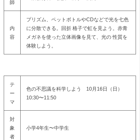
師
プリズム、ペットボトルやCDなどで光を七色
内
に分散できる。回折 格子で虹を見よう。赤青
容
メガネを使った立体画像を見て、光の 性質を
体験しよう。
テ
色の不思議を科学しよう 10月16日（日）
ー
10:30〜11:50
マ
対
象
小学4年生〜中学生
者