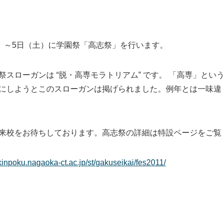
）～5日（土）に学園祭「高志祭」を行います。
スローガンは “脱・高専モラトリアム” です。 「高専」と
にしようとこのスローガンは掲げられました。例年とは一味違
校をお待ちしております。高志祭の詳細は特設ページをご覧
/kinpoku.nagaoka-ct.ac.jp/st/gakuseikai/fes2011/