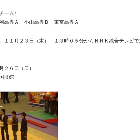
チーム〉
岡高専Ａ、小山高専Ｂ、東京高専Ａ
、１１月２３日（木） １３時０５分からＮＨＫ総合テレビで
月２６日（日）
国技館