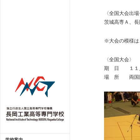
〈全国大会出場
茨城高専Ａ、長
※大会の模様は
〈全国大会〉
期 日 １１
場 所 両国
学校案内