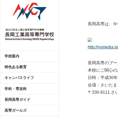
長岡高専は、今
http://ysmedia.j
学校案内
長岡高専のブー
特色ある教育
本校にご関心の
日時：平成30年7
キャンパスライフ
会場：さいたま
学科・専攻科
〒330-9111 
長岡高専ガイド
高専ガールズ