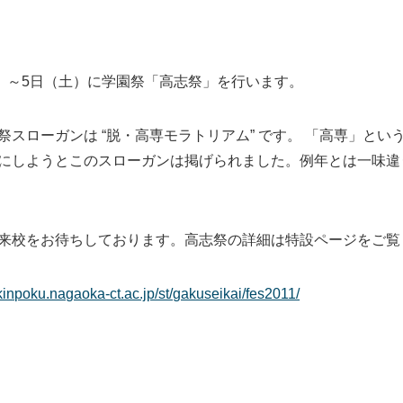
）～5日（土）に学園祭「高志祭」を行います。
スローガンは “脱・高専モラトリアム” です。 「高専」と
にしようとこのスローガンは掲げられました。例年とは一味違
校をお待ちしております。高志祭の詳細は特設ページをご覧
/kinpoku.nagaoka-ct.ac.jp/st/gakuseikai/fes2011/