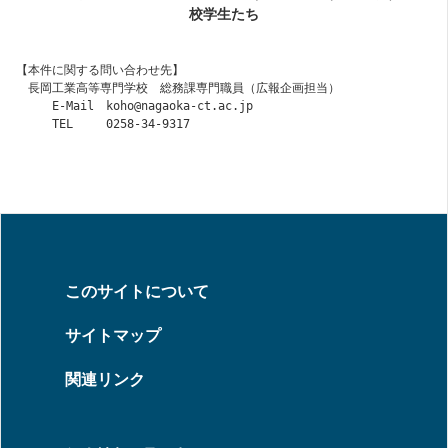
校学生たち
【本件に関する問い合わせ先】
　長岡工業高等専門学校　総務課専門職員（広報企画担当）
　　　E-Mail　
koho@nagaoka-ct.ac.jp
　　　TEL   　0258-34-9317
このサイトについて
サイトマップ
関連リンク