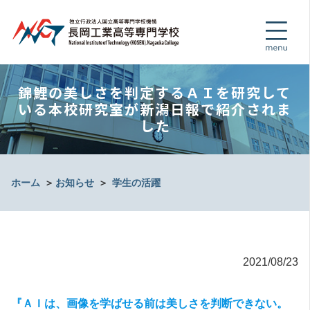
錦鯉の美しさを判定するＡＩを研究して
いる本校研究室が新潟日報で紹介されま
した
ホーム
＞
お知らせ
＞
学生の活躍
2021/08/23
『ＡＩは、画像を学ばせる前は美しさを判断できない。