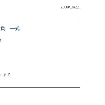
2009/10/22
請負 一式
分
）まで