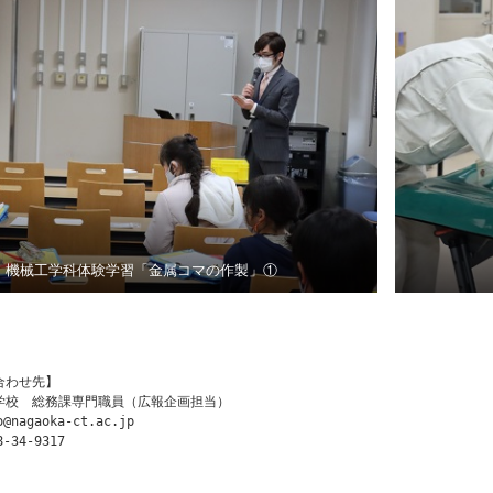
機械工学科体験学習「金属コマの作製」①
合わせ先】
学校　総務課専門職員（広報企画担当）
o@nagaoka-ct.ac.jp
-34-9317