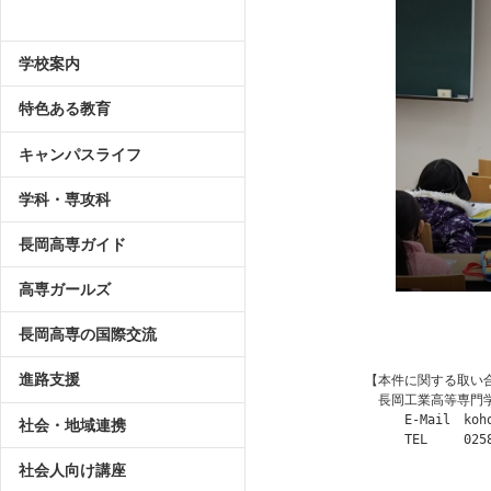
学校案内
特色ある教育
キャンパスライフ
学科・専攻科
長岡高専ガイド
高専ガールズ
長岡高専の国際交流
進路支援
【本件に関する取い
　長岡工業高等専門
　　　E-Mail　
koh
社会・地域連携
　　　TEL   　0258
社会人向け講座