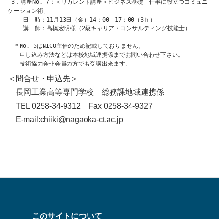
 3．講座No. 7：＜リカレント講座＞ビジネス基礎「仕事に役立つコミュニ
ケーション術」
　　 日　時：11月13日（金）14：00－17：00（3ｈ）
　　 講　師：高橋宏明様（2級キャリア・コンサルティング技能士）
　＊No. 5はNICO主催のため記載しておりません。
　　申し込み方法などは本校地域連携係までお問い合わせ下さい。
　　技術協力会非会員の方でも受講出来ます。
＜問合せ・申込先＞
長岡工業高等専門学校 総務課地域連携係
TEL 0258-34-9312 Fax 0258-34-9327
E-mail:chiiki@nagaoka-ct.ac.jp
このサイトについて