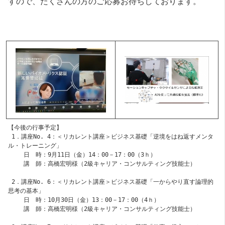
すので、たくさんの方のご応募お待ちしております。
【今後の行事予定】
 1．講座No. 4：＜リカレント講座＞ビジネス基礎「逆境をはね返すメンタ
ル・トレーニング」
 　　日　時：9月11日（金）14：00－17：00（3ｈ）
　　 講　師：高橋宏明様（2級キャリア・コンサルティング技能士）
 2．講座No. 6：＜リカレント講座＞ビジネス基礎「一からやり直す論理的
思考の基本」
 　　日　時：10月30日（金）13：00－17：00（4ｈ）
 　　講　師：高橋宏明様（2級キャリア・コンサルティング技能士）