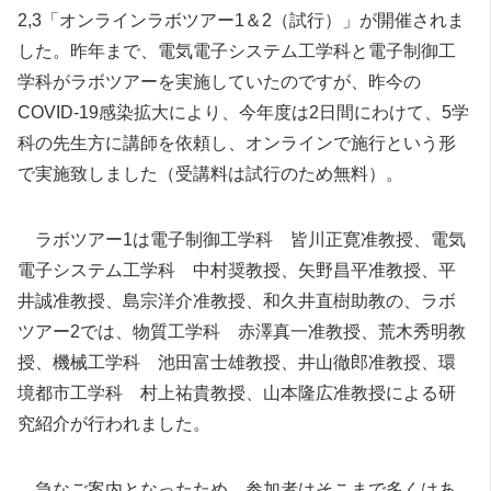
2,3「オンラインラボツアー1＆2（試行）」が開催されま
した。昨年まで、電気電子システム工学科と電子制御工
学科がラボツアーを実施していたのですが、昨今の
COVID-19感染拡大により、今年度は2日間にわけて、5学
科の先生方に講師を依頼し、オンラインで施行という形
で実施致しました（受講料は試行のため無料）。
ラボツアー1は電子制御工学科 皆川正寛准教授、電気
電子システム工学科 中村奨教授、矢野昌平准教授、平
井誠准教授、島宗洋介准教授、和久井直樹助教の、ラボ
ツアー2では、物質工学科 赤澤真一准教授、荒木秀明教
授、機械工学科 池田富士雄教授、井山徹郎准教授、環
境都市工学科 村上祐貴教授、山本隆広准教授による研
究紹介が行われました。
急なご案内となったため、参加者はそこまで多くはあ