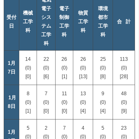
電子
電子
環境
機械
物質
受付
シス
制御
都市
工学
工学
合 計
日
テム
工学
工学
科
科
工学
科
科
科
14
22
26
26
25
113
1月
(0)
(0)
(0)
(0)
(0)
(0)
7日
[0]
[6]
[1]
[13]
[8]
[28]
8
7
11
13
9
48
1月
(0)
(0)
(0)
(0)
(0)
(0)
8日
[1]
[0]
[0]
[4]
[4]
[9]
5
2
7
4
5
23
1月
(0)
(0)
(0)
(0)
(0)
(0)