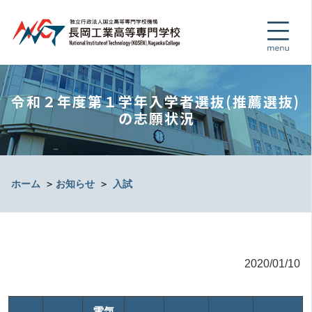
令和２年度第１学年入学者選抜(推薦選抜)
の志願状況
ホーム
＞
お知らせ
＞
入試
2020/01/10
電気