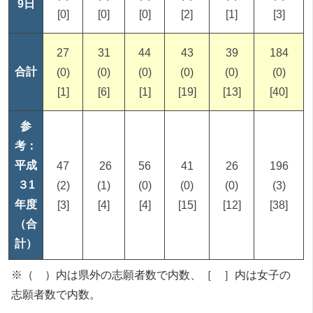
9日
[0]
[0]
[0]
[2]
[1]
[3]
27
31
44
43
39
184
合計
(0)
(0)
(0)
(0)
(0)
(0)
[1]
[6]
[1]
[19]
[13]
[40]
参
考：
平成
47
26
56
41
26
196
３1
(2)
(1)
(0)
(0)
(0)
(3)
年度
[3]
[4]
[4]
[15]
[12]
[38]
（合
計）
※（ ）内は県外の志願者数で内数、［ ］内は女子の
志願者数で内数。