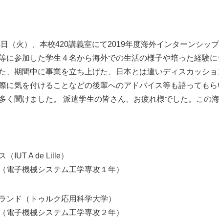
24日（火）、本校420講義室にて2019年度海外インターンシ
等に参加した学生４名から海外での生活の様子や培った経験に
た、期間中に事業を立ち上げた、日本とは違いディスカッショ
際に気を付けることなどの後輩へのアドバイス等も語ってもら
多く聞けました。 派遣学生の皆さん、お疲れ様でした。この
UT A de Lille）
（電子機械システム工学専攻１年）
ランド（トゥルク応用科学大学）
（電子機械システム工学専攻２年）