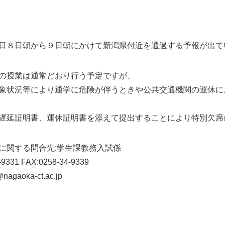
日８日朝から９日朝にかけて新潟県付近を通過する予報が出て
の授業は通常どおり行う予定ですが、
象状況等により通学に危険が伴うときや公共交通機関の運休に
遅延証明書、運休証明書を添えて提出することにより特別欠席
に関する問合先:学生課教務入試係
-9331 FAX:0258-34-9339
nagaoka-ct.ac.jp