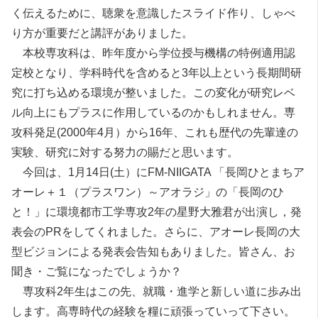
く伝えるために、聴衆を意識したスライド作り、しゃべ
り方が重要だと講評がありました。
本校専攻科は、昨年度から学位授与機構の特例適用認
定校となり、学科時代を含めると3年以上という長期間研
究に打ち込める環境が整いました。この変化が研究レベ
ル向上にもプラスに作用しているのかもしれません。専
攻科発足(2000年4月）から16年、これも歴代の先輩達の
実験、研究に対する努力の賜だと思います。
今回は、1月14日(土）にFM-NIIGATA 「長岡ひとまちア
オーレ＋１（プラスワン）～アオラジ」の「長岡のひ
と！」に環境都市工学専攻2年の星野大雅君が出演し，発
表会のPRをしてくれました。さらに、アオーレ長岡の大
型ビジョンによる発表会告知もありました。皆さん、お
聞き・ご覧になったでしょうか？
専攻科2年生はこの先、就職・進学と新しい道に歩み出
します。高専時代の経験を糧に頑張っていって下さい。