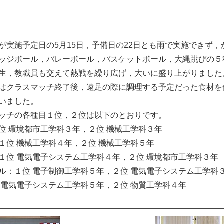
が実施予定日の5月15日，予備日の22日とも雨で実施できず
ッジボール，バレーボール，バスケットボール，大縄跳びの５
生，教職員も交えて熱戦を繰り広げ，大いに盛り上がりました
はクラスマッチ終了後，遠足の際に調理する予定だった食材を
いました。
ッチの各種目１位，２位は以下のとおりです。
位 環境都市工学科３年，２位 機械工学科３年
１位 機械工学科４年，２位 機械工学科５年
１位 電気電子システム工学科４年，２位 環境都市工学科３年
ル：１位 電子制御工学科５年，２位 電気電子システム工学科
 電気電子システム工学科５年，２位 物質工学科４年