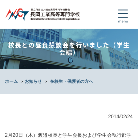
校長との昼食懇談会を行いました（学生
会編）
ホーム
＞
お知らせ
＞
在校生・保護者の方へ
2014/02/24
2月20日（木）渡邉校長と学生会長および学生会執行部学