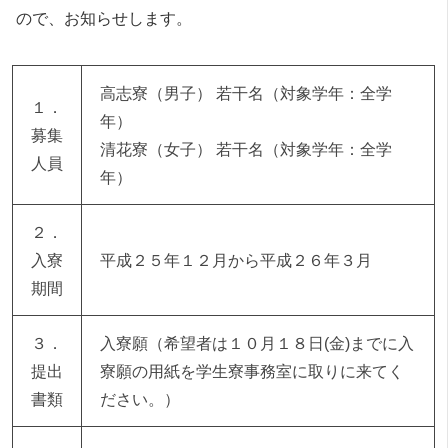
ので、お知らせします。
高志寮（男子） 若干名（対象学年：全学
１．
年）
募集
清花寮（女子） 若干名（対象学年：全学
人員
年）
２．
入寮
平成２５年１２月から平成２６年３月
期間
３．
入寮願（希望者は１０月１８日(金)までに入
提出
寮願の用紙を学生寮事務室に取りに来てく
書類
ださい。）