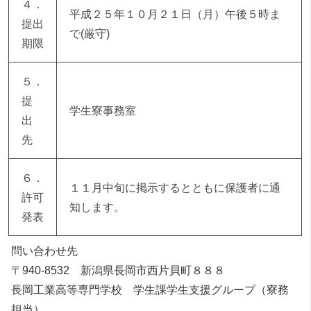
４．
平成２５年１０月２１日（月）午後５時ま
提出
で(厳守)
期限
５．
提
学生寮事務室
出
先
６．
１１月中旬に掲示するとともに保護者に通
許可
知します。
発表
問い合わせ先
〒940-8532 新潟県長岡市西片貝町８８８
長岡工業高等専門学校 学生課学生支援グループ（寮務
担当）