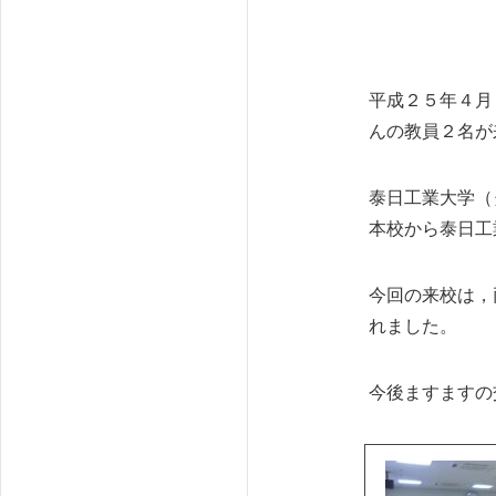
平成２５年４月１７
んの教員２名が
泰日工業大学（
本校から泰日工
今回の来校は，
れました。
今後ますますの