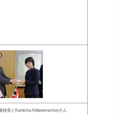
校長とKanticha Kittipeerachonさん