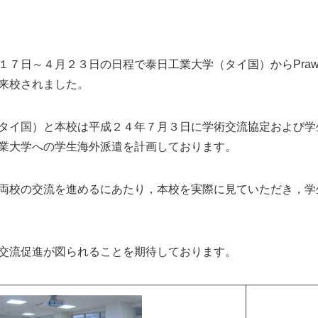
日～４月２３日の日程で泰日工業大学（タイ国）からPrawet Ueatrogc
来校されました。
タイ国）と本校は平成２４年７月３日に学術交流協定および学
業大学への学生海外派遣を計画しております。
両校の交流を進めるにあたり，本校を実際に見ていただき，学
交流促進が図られることを期待しております。