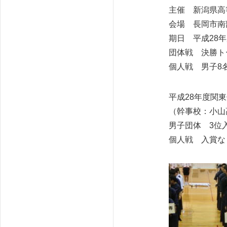
主催 新潟県高
会場 長岡市南
期日 平成28年
団体戦 決勝ト
個人戦 男子8
平成28年度関
（幹事校：小山
男子団体 3位
個人戦 入賞な