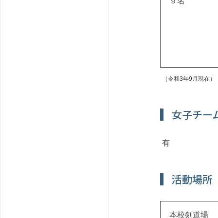
９名
（令和3年9月現在）
女子チー
有
活動場所
本校剣道場