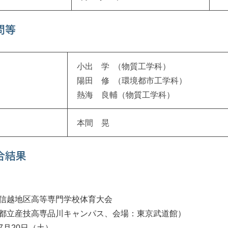
問等
小出 学 （物質工学科）
陽田 修 （環境都市工学科）
熱海 良輔（物質工学科）
本間 晃
合結果
信越地区高等専門学校体育大会
都立産技高専品川キャンパス、会場：東京武道館）
7月20日（土）