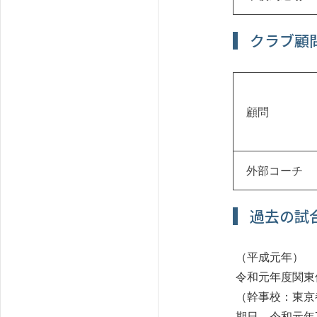
クラブ顧
顧問
外部コーチ
過去の試
（平成元年）
令和元年度関東
（幹事校：東京
期日 令和元年