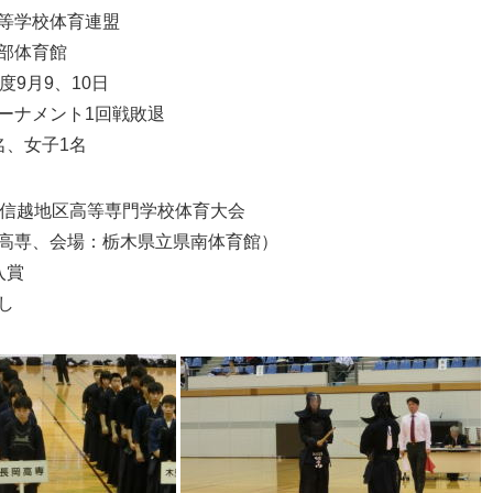
等学校体育連盟
部体育館
度9月9、10日
ーナメント1回戦敗退
名、女子1名
東信越地区高等専門学校体育大会
高専、会場：栃木県立県南体育館）
入賞
し