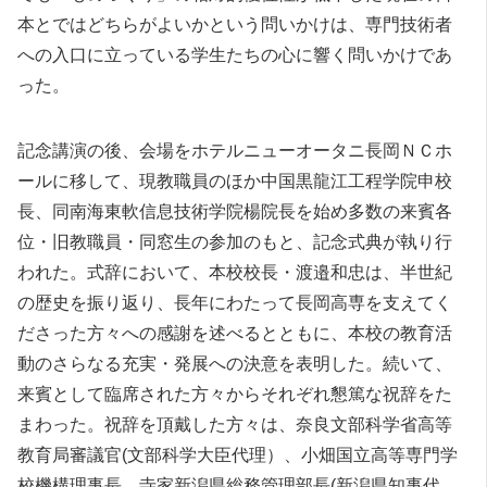
本とではどちらがよいかという問いかけは、専門技術者
への入口に立っている学生たちの心に響く問いかけであ
った。
記念講演の後、会場をホテルニューオータニ長岡ＮＣホ
ールに移して、現教職員のほか中国黒龍江工程学院申校
長、同南海東軟信息技術学院楊院長を始め多数の来賓各
位・旧教職員・同窓生の参加のもと、記念式典が執り行
われた。式辞において、本校校長・渡邉和忠は、半世紀
の歴史を振り返り、長年にわたって長岡高専を支えてく
ださった方々への感謝を述べるとともに、本校の教育活
動のさらなる充実・発展への決意を表明した。続いて、
来賓として臨席された方々からそれぞれ懇篤な祝辞をた
まわった。祝辞を頂戴した方々は、奈良文部科学省高等
教育局審議官(文部科学大臣代理）、小畑国立高等専門学
校機構理事長、寺家新潟県総務管理部長(新潟県知事代