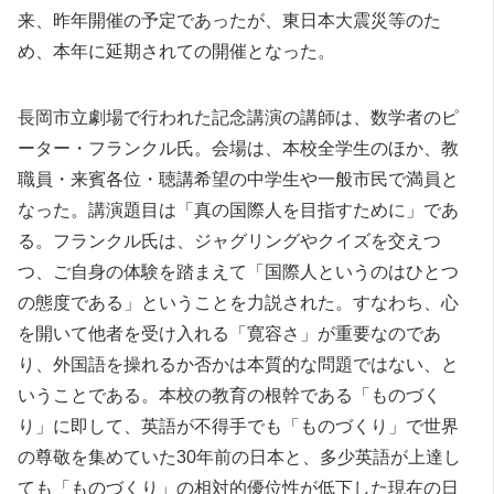
来、昨年開催の予定であったが、東日本大震災等のた
め、本年に延期されての開催となった。
長岡市立劇場で行われた記念講演の講師は、数学者のピ
ーター・フランクル氏。会場は、本校全学生のほか、教
職員・来賓各位・聴講希望の中学生や一般市民で満員と
なった。講演題目は「真の国際人を目指すために」であ
る。フランクル氏は、ジャグリングやクイズを交えつ
つ、ご自身の体験を踏まえて「国際人というのはひとつ
の態度である」ということを力説された。すなわち、心
を開いて他者を受け入れる「寛容さ」が重要なのであ
り、外国語を操れるか否かは本質的な問題ではない、と
いうことである。本校の教育の根幹である「ものづく
り」に即して、英語が不得手でも「ものづくり」で世界
の尊敬を集めていた30年前の日本と、多少英語が上達し
ても「ものづくり」の相対的優位性が低下した現在の日