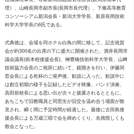
理）、山崎長岡市副市長(長岡市長代理）、下條高等教育
コンソーシアム新潟会長・新潟大学学長、新原長岡技術
科学大学学長の6氏である。
式典後は、会場を同ホテル白鳥の間に移して、記念祝賀
会が約300名の出席の下に盛大に開催された。酒井長岡市
議会議長(前本校後援会長)、榊豊橋技術科学大学長、山﨑
技術協力会長のご祝辞に続いて、鏡開きを行い、伊藤同
窓会長による乾杯のご発声後、歓談に入った。歓談中に
は創立初期の様子を記録したビデオ映像、バンド演奏、
高田前校長による思い出が次々と披露されるとともに、
あちこちで旧教職員と同窓生が旧交を温め合う場面が散
見され、瞬く間に予定時間が経過した。最後に古田島後
援会長による万歳三唱で会を締めくくり、名残惜しくも
散会となった。