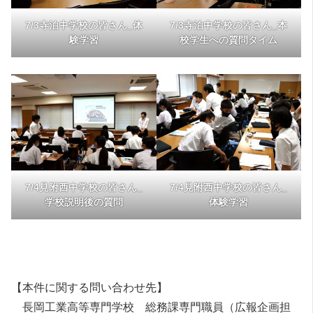
7/3寺泊中学校の皆さん_体
7/3寺泊中学校の皆さん_本
験学習
校学生への質問タイム
7/4見附西中学校の皆さん_
7/4見附西中学校の皆さん_
学校説明後の質問
体験学習
【本件に関する問い合わせ先】
長岡工業高等専門学校 総務課専門職員（広報企画担