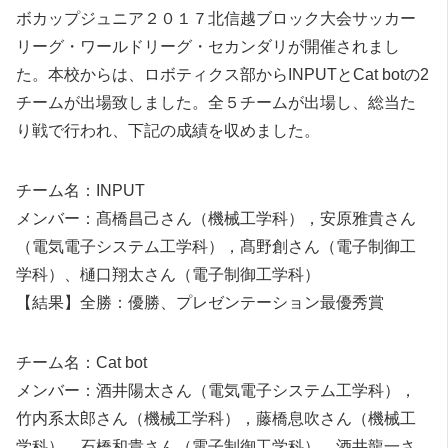
ボカップジュニア２０１７北信越ブロック大会サッカー
リーグ・ワールドリーグ・セカンダリが開催されまし
た。本校からは、ロボティクス部からINPUTとCat botの2
チームが出場致しました。全５チームが出場し、総当た
り戦で行われ、下記の成績を収めました。
チーム名：INPUT
メンバー：髙橋昌己さん（機械工学科），安原雅貴さん
（電気電子システム工学科），髙野創さん（電子制御工
学科）、樋口翔太さん（電子制御工学科）
【結果】全勝：優勝、プレゼンテーション最優秀賞
チーム名：Cat bot
メンバー：酒井陽太さん（電気電子システム工学科），
竹内系太郎さん（機械工学科），藤橋息吹さん（機械工
学科），石橋和貴さん（電子制御工学科），酒井龍一さ