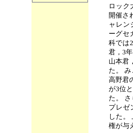
ロック
開催さ
ャレン
ーグセ
科では
君，3
山本君
た。 
高野君
が3位と
た。 
プレゼ
した。
権が与