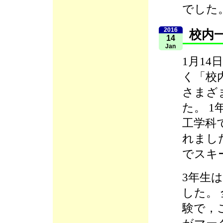
でした
2016
校内
14
Jan
1月14
く「校
さまざ
た。 
工学科
れました
でスキ
3年生
した。
験で，