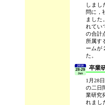
しまし
問に，
ました
れてい
の合計
所属す
ームが
た。
2016
卒業
28-29
Jan
1月28日
の二日
業研究
れまし