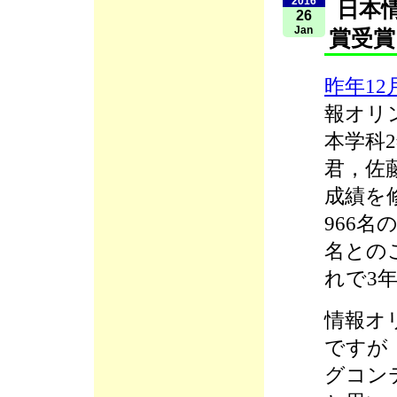
2016
日本
26
Jan
賞受賞
昨年12
報オリ
本学科
君，佐
成績を
966名
名との
れで3
情報オ
ですが
グコン