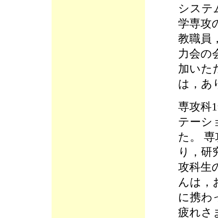
システ
学専攻
教職員
力会の
加いた
は，あ
専攻科
テーシ
た。 
り，研
攻科生
んは，
に携わ
疲れさ