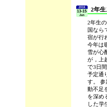
2016
2年
13-15
Jan
2年生
国なら
宿が行
今年は
雪が心
が，上
で3日
予定通
す。 
動不足
を深め
した学