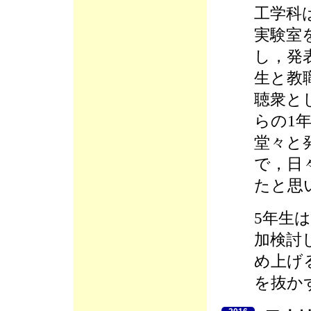
工学科
実験室
し，発
生と教
聴衆と
らの1
堂々と
で，日
たと思
5年生
加検討
め上げ
を抜か