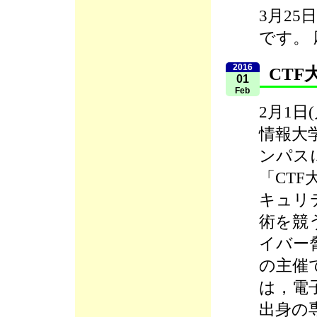
3月25
です。
2016
CTF
01
Feb
2月1日
情報大
ンパス
「CT
キュリ
術を競
イバー
の主催
は，電
出身の