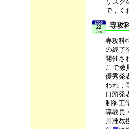
リスク
で，く
2016
専攻
22
Jan
専攻科
の終了
開催さ
こで教
優秀発
われ，
口頭発
制御工
導教員
川准教