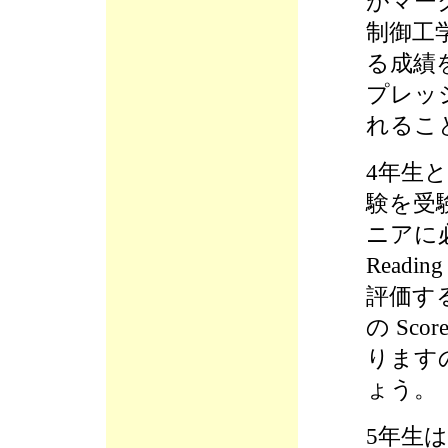
がマー
制御工
る成績
プレッ
れるこ
4年生と
験を受
ニアに必
Readi
評価する
の Sc
ります
ょう。
5年生