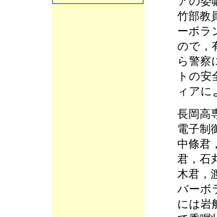
アの委
竹部教
ーボラ
ので，
ら警察
トの安
ィアに
長岡高
電子制
中條君
君，石
木君，
バーボ
には岩