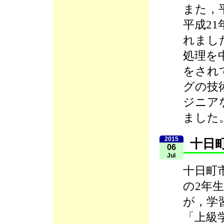
また，
平成2
れまし
処理を
をされ
グの技
ジニア
ました
2015
十日
06
Jul
十日町
の2年生
が，学
「上級