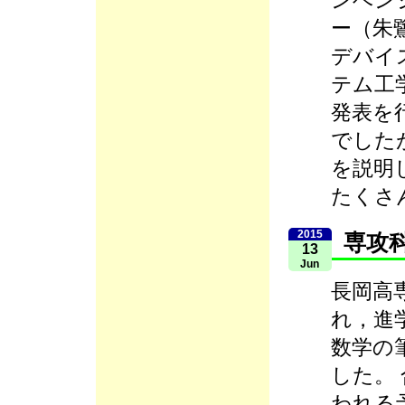
ンベン
ー（朱
デバイ
テム工
発表を
でした
を説明
たくさ
2015
専攻
13
Jun
長岡高
れ，進
数学の
した。 
われる