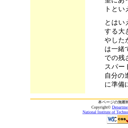
望にあ
トとい
とはい
する大
やした
は一緒
での残
スパー
自分の
に準備
本ページの無断
Copyright©
Departmen
National Institute of Techn