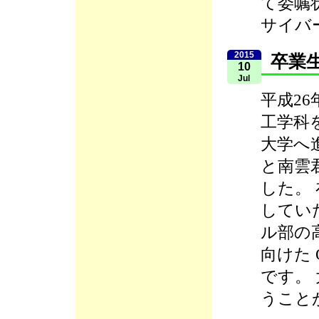
て委嘱
サイバ
2015
卒業
10
Jul
平成2
工学科
大学へ
と南雲
した。
してい
ル部の
向けた
です。
うこと