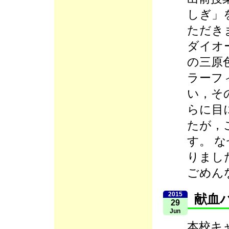
しぎ」
ただき
ダイオ
の三原
ラーフ
い，そ
らに目
たが，
す。 
りまし
ごめん
2015
献血
29
Jun
本校キ