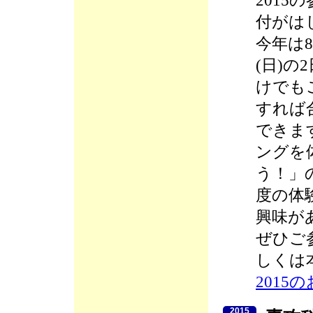
2015
付がは
今年は8
(日)
けでも
すれば
できま
ングを
う！」
度の体
興味が
ぜひご
しくは
2015
2015