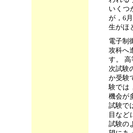
いくつ
が，6
生がほ
電子制
攻科へ
す。 
次試験
か受験
験では
機会が
試験で
目など
試験の