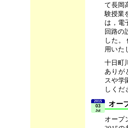
て長岡
験授業
は，電
回路の
した。
用いた
十日町
ありが
スや学
しくだ
2015
オー
03
Jul
オープ