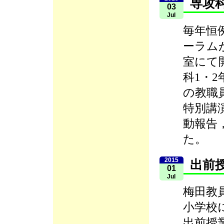
専攻科
03
Jul
毎年恒
ーラムが
室にて
科1・
の教職
特別講
動報告
た。
2015
出前
01
Jul
梅田教
小学校
出前授