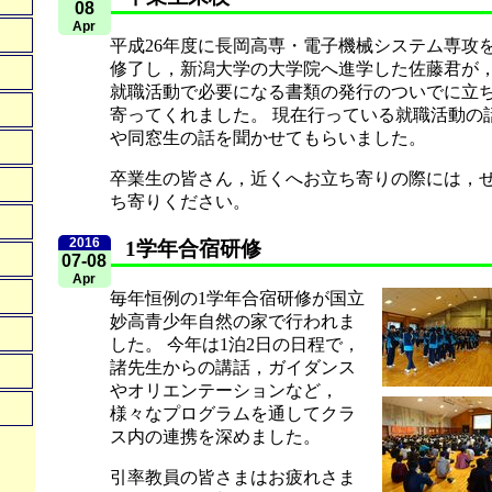
08
Apr
平成26年度に長岡高専・電子機械システム専攻
修了し，新潟大学の大学院へ進学した佐藤君が
就職活動で必要になる書類の発行のついでに立
寄ってくれました。 現在行っている就職活動の
や同窓生の話を聞かせてもらいました。
卒業生の皆さん，近くへお立ち寄りの際には，
ち寄りください。
2016
1学年合宿研修
07-08
Apr
毎年恒例の1学年合宿研修が国立
妙高青少年自然の家で行われま
した。 今年は1泊2日の日程で，
諸先生からの講話，ガイダンス
やオリエンテーションなど，
様々なプログラムを通してクラ
ス内の連携を深めました。
引率教員の皆さまはお疲れさま