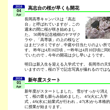
2016
高志台の桜が早くも開花
04
Apr
長岡高専キャンパスは「高志
台」と呼ばれていますが，この
週末の間に桜が咲き始めまし
た。 50周年記念植樹のヤマザク
ラや，「高専坂」の上の桜など
はまだツボミですが，中庭や日当たりのよい所
す。 昨年は4月16日頃，一昨年は4月10日頃に
ていたので，今年の開花は少し早いようです。
明日は新入生を迎える入学式です。 長岡市の天
いますので，桜の下で記念写真が撮れるのでは
2016
新年度スタート
01
Apr
新年度がスタートしました。 雪がすっかり消え
て，桜の蕾も膨らみ始めました。 4/5(火)に入学
式，4/6(水)に始業式が行われ，4/7(木)から本格的
に授業が始まります。