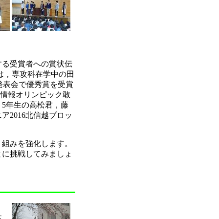
する受賞者への賞状伝
は，専攻科在学中の田
究発表会で優秀賞を受賞
の情報オリンピック敢
，5年生の高松君，藤
2016北信越ブロッ
り組みを強化します。
とに挑戦してみましょ
本