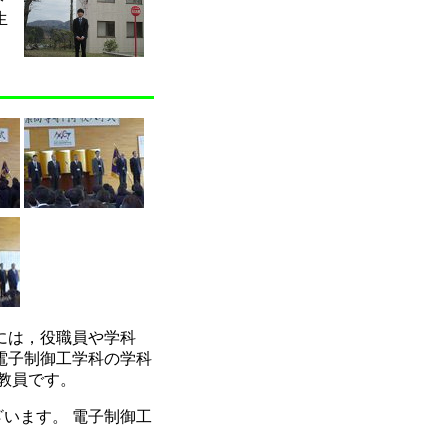
生
には，役職員や学科
電子制御工学科の学科
教員です。
います。 電子制御工