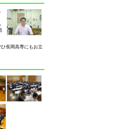
を
，
ち
話
ぜひ長岡高専にもお立