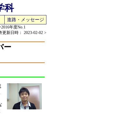
学科
進路・メッセージ
16年度No.1
更新日時： 2023-02-02 >
バー
就
ま
な
と