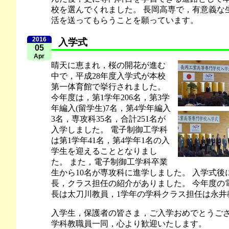
校を選んでくれました。 長岡高専で，有意義な
活を送ってもらうことを願っています。
2016
入学式
05
Apr
晴天に恵まれ，桜の開花が進む
中で，平成28年度入学式が本校
第一体育館で挙行されました。
今年度は，第1学年206名，第3学
年編入(留学生)7名，第4学年編入
3名，専攻科35名，合計251名が
入学しました。 電子制御工学科
は第1学年41名，第4学年1名の入
学生を迎えることとなりまし
た。 また，電子制御工学科卒業
生から10名が専攻科に進学しました。 入学式後
長，クラス担任の紹介がありました。 今年度の
長は太刀川教員，1学年の学科クラス担任は永井
入学生，保護者の皆さま，ご入学おめでとうござ
学科教職員一同，心より歓迎いたします。