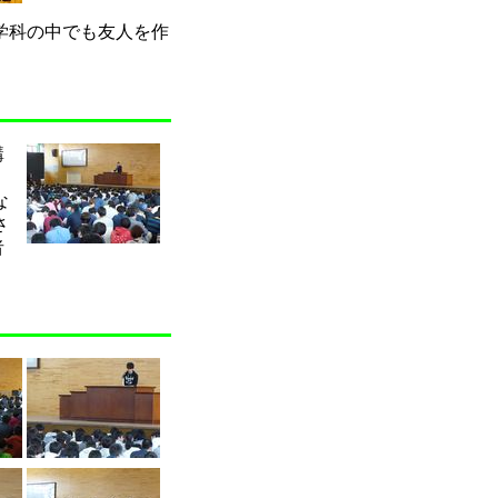
学科の中でも友人を作
講
な
さ
者