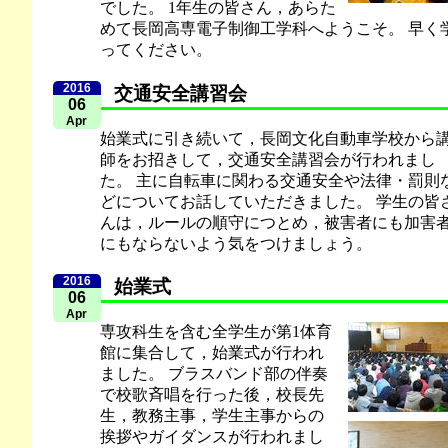
でした。 1年生の皆さん，あらた
めて長岡高専電子制御工学科へようこそ。 早く
ってください。
2016
交通安全講習会
06
Apr
始業式に引き続いて，長岡文化自動車学校から
師をお招きして，交通安全講習会が行われまし
た。 主に自転車に関わる交通安全や法律・罰則
どについてお話していただきました。 学生の皆
んは，ルールの順守につとめ，被害者にも加害
にもならないよう気をつけましょう。
2016
始業式
06
Apr
専攻科生を含む全学生が第1体育
館に集合して，始業式が行われ
ました。 ブラスバンド部の伴奏
で校歌斉唱を行った後，校長先
生，教務主事，学生主事からの
挨拶やガイダンスが行われまし