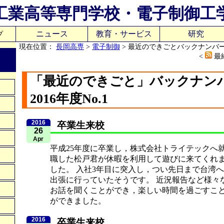
工業高等専門学校・電子制御工
ニュース
教育・サービス
研究
プ
現在位置：
長岡高専
>
電子制御
> 最近のできごとバックナンバー20
<
最終
「最近のできごと」バックナン
2016年度No.1
2016
卒業生来校
26
Apr
平成25年度に卒業し，株式会社トライテックへ
職した松戸君が休暇を利用して遊びに来てくれ
した。 入社3年目に突入し，つい先日まで台湾へ
出張に行っていたそうです。 近況報告など様々
お話を聞くことができ，楽しい時間を過ごすこ
ができました。
2016
卒業生来校