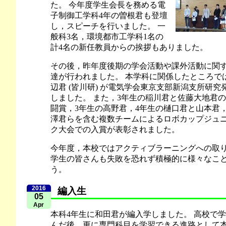
た。 今年度学生会長を務める電
子制御工学科4年の曽根君も登壇
し，スピーチを行いました。 一
般科3名，環境都市工学科1名の
計4名の新任教員からの挨拶もありました。
その後，昨年度後期の学会活動や課外活動に関
達が行われました。 本学科に関係したところで
辺君 (皆川研) が電気学会東京支部新潟支所研
しました。 また，3年生の稲川君と佐藤大地君
闘賞，3年生の高野君，4年生の樋口君と山本君
澤君らを含む複数チームによるロボカップジュニア
ク大会での入賞が表彰されました。
今年度，本校ではアクティブラーニングへの取
学生の皆さんも失敗を恐れず積極的に様々なこ
う。
2016
編入生
05
Apr
本科4年生に和田君が編入学しました。 高校で学
んだ後，更に専門科目を学習できる進路として