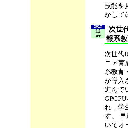
技能を
かして
2013
次世
13
Dec
報系教
次世代I
ニア育
系教育
が導入
進んで
GPG
れ，学
す。 早
いてオ