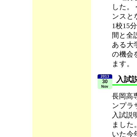
した。
ンスと
1校1
間と全
ある大
の機会
ます。
2013
入試
30
Nov
長岡高
ンプラ
入試説
ました
いた今