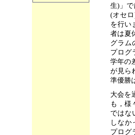
生)」
(オセ
を行い
者は夏
グラムの
プログ
学年の
が見ら
準優勝
大会を
も，様
ではな
しなか
プログ