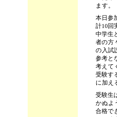
ます。
本日参
計10
中学生
者の方
の入試
参考と
考えて
受験す
に加え
受験生
かぬよ
合格で