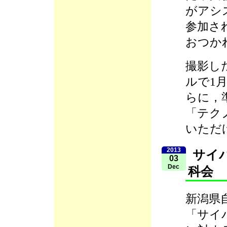
がアシ
参加さ
おつか
撮影し
ルで1月
らに，
「テク
いただ
2013
サイ
03
Dec
科会
新潟県
「サイ