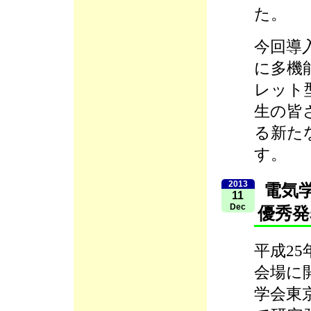
た。
今回導
に多機
レット
生の皆
る新た
す。
2013
電気
11
Dec
優秀発
平成25
会場に
学会東