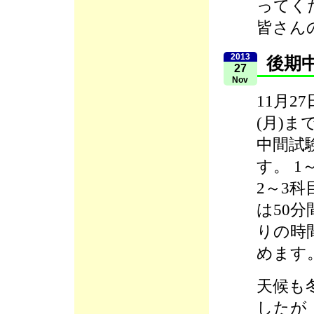
ってく
皆さん
2013
後期
27
Nov
11月27
(月)ま
中間試
す。 1
2～3
は50
りの時
めます
天候も
したが