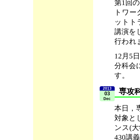
第1回
トワー
ットト
講演を
行われ
12月
分科会
す。
2013
専攻
03
Dec
本日，
対象と
ンス(
430講