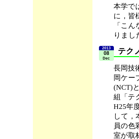
本学で
に，皆
「こん
りまし
2013
テク
08
Dec
長岡技
岡ケー
(NCT
組「テ
H25年
して，
員の色
室が取