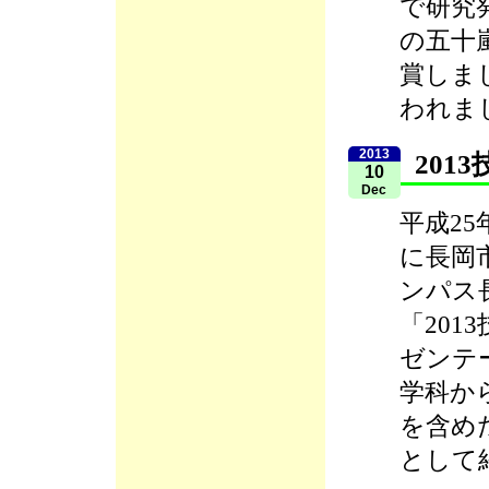
で研究
の五十
賞しまし
われま
2013
201
10
Dec
平成25年
に長岡
ンパス
「201
ゼンテ
学科か
を含め
として