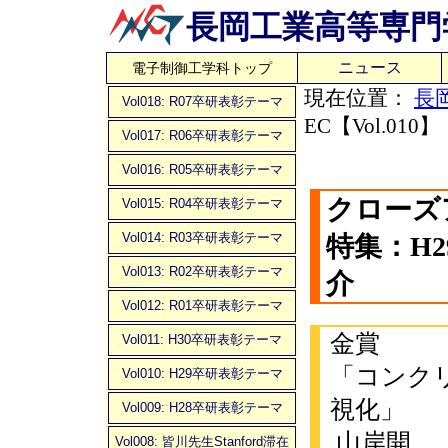
長岡工業高等専門
ニュース
電子制御工学科トップ
現在位置：
長
Vol018: R07卒研表彰テーマ
EC【Vol.010】
Vol017: R06卒研表彰テーマ
Vol016: R05卒研表彰テーマ
クローズア
Vol015: R04卒研表彰テーマ
Vol014: R03卒研表彰テーマ
特集：H
Vol013: R02卒研表彰テーマ
介
Vol012: R01卒研表彰テーマ
金賞
Vol011: H30卒研表彰テーマ
「コンク
Vol010: H29卒研表彰テーマ
視化」
Vol009: H28卒研表彰テーマ
山岸開
Vol008: 皆川先生Stanford滞在