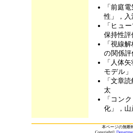
「前庭電
性」，入
「ヒュー
保持性評
「視線解
の関係評
「人体矢
モデル」
「文章読
太
「コンク
化」，山
本ページの無断
Copyright©
Departmen