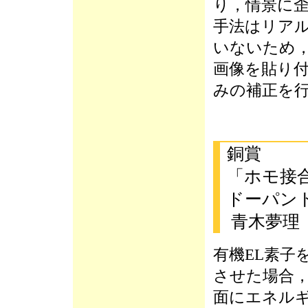
り，情景に歪
手法はリア
いないため
画像を貼り
みの補正を
銅賞
「ホモ接
ドーパン
青木夢理
有機EL素子
させた場合
面にエネル