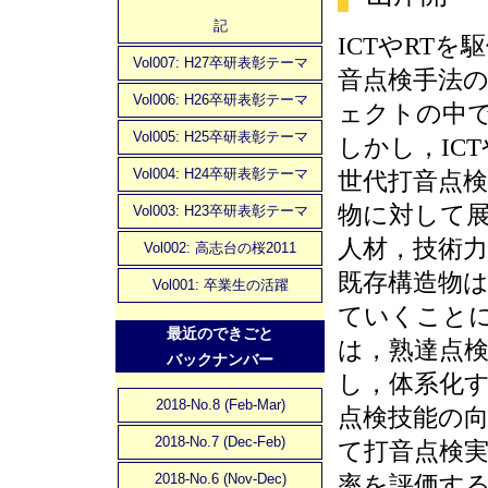
記
ICTやRT
Vol007: H27卒研表彰テーマ
音点検手法
Vol006: H26卒研表彰テーマ
ェクトの中
Vol005: H25卒研表彰テーマ
しかし，IC
Vol004: H24卒研表彰テーマ
世代打音点
物に対して
Vol003: H23卒研表彰テーマ
人材，技術
Vol002: 高志台の桜2011
既存構造物
Vol001: 卒業生の活躍
ていくことに
最近のできごと
は，熟達点
バックナンバー
し，体系化
2018-No.8 (Feb-Mar)
点検技能の向
2018-No.7 (Dec-Feb)
て打音点検
2018-No.6 (Nov-Dec)
率を評価す