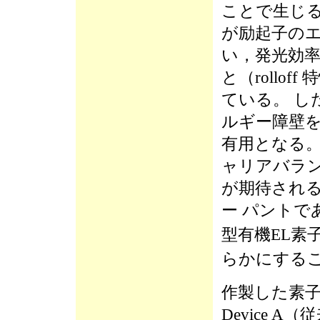
ことで生じ
が励起子の
い，発光効
と（rollof
ている。 し
ルギー障壁
有用となる。
ャリアバラ
が期待される
ー パントで
型有機EL素
らかにする
作製した素
Device 