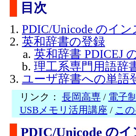
目次
PDIC/Unicode の
英和辞書の登録
英和辞書 PDICEJ
理工系専門用語辞書 
ユーザ辞書への単語
リンク：
長岡高専
/
電子
USBメモリ活用講座
/
この
PDIC/Unicode