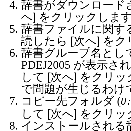
辞書がダウンロード
へ
をクリックしま
辞書ファイルに関す
読したら
次へ
をク
辞書グループ名とし
PDEJ2005 が表示
して
次へ
をクリッ
で問題が生じるわけ
コピー先フォルダ (
U
して
次へ
をクリッ
インストールされる辞