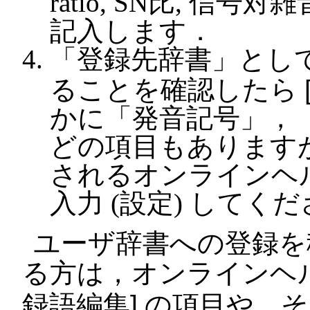
ratio
, SN比, 信号対
記入します．
「登録先辞書」とし
ることを確認したら
かに「発音記号」，
どの項目もあります
されるオンラインヘ
入力 (設定) してく
ユーザ辞書への登録を
る方は，オンラインヘ
録語編集
の項目や，そ