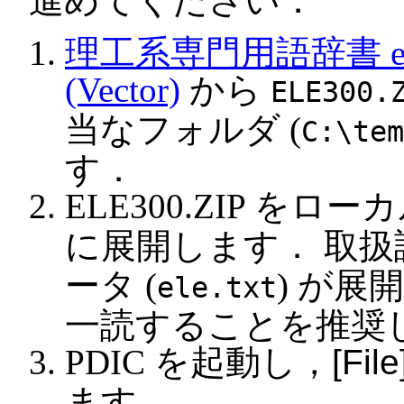
進めてください．
理工系専門用語辞書 e
(Vector)
から
ELE300.
当なフォルダ (
C:\tem
す．
ELE300.ZIP をロ
に展開します． 取扱説
ータ (
) が
ele.txt
一読することを推奨
PDIC を起動し，
File
ます．