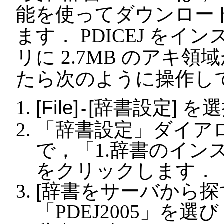
能を使ってダウンロー
ます． PDICEJ をイ
リに 2.7MB のアキ領
たら次のように操作し
File
辞書設定
を選
-
「辞書設定」ダイア
で，「1.辞書のイン
をクリックします．
辞書をサーバから探
「PDEJ2005」を選