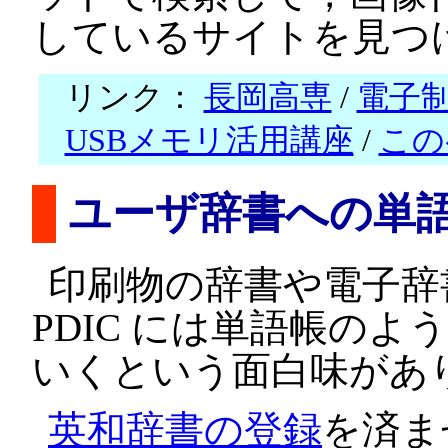
しているサイトを見つ
リンク：
長岡高専
/
電子
USBメモリ活用講座
/
この
ユーザ辞書への単
印刷物の辞書や電子辞書
PDIC には単語帳の
いくという面白味があ
英和辞書の登録
を済ま