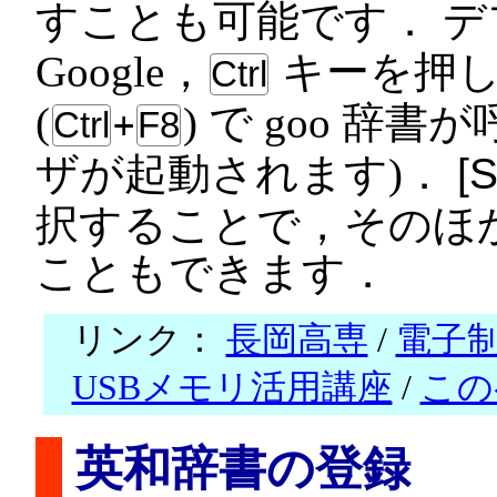
すことも可能です． 
Google，
キーを押
Ctrl
(
) で goo 辞書
Ctrl
+
F8
ザが起動されます)．
S
択することで，そのほ
こともできます．
リンク：
長岡高専
/
電子
USBメモリ活用講座
/
この
英和辞書の登録