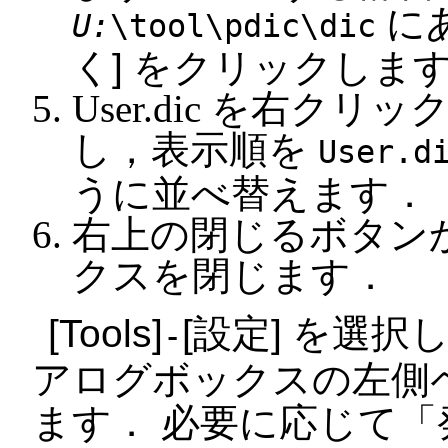
に
U:
\tool\pdic\dic
く
をクリックしま
User.dic を右ク
し，表示順を
User.d
うに並べ替えます．
右上の閉じるボタン
クスを閉じます．
Tools
設定
を選択し
-
アログボックスの左側
ます． 必要に応じて