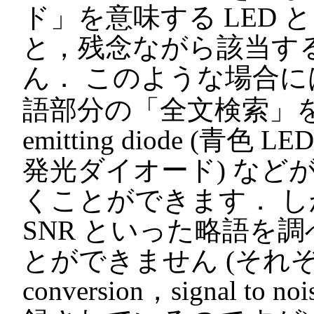
ド」を意味する
LED
と
と，残念ながら該当す
ん． このような場合に
語部分の「全文検索」
emitting diode
(青色 LED
発光ダイオード) など
くことができます． 
SNR
といった略語を調
とができません (それ
conversion
，
signal to noi