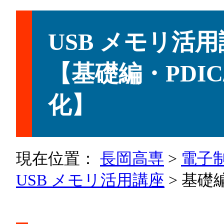
USB メモリ活
【基礎編・PDIC/
化】
現在位置：
長岡高専
>
電子
USB メモリ活用講座
> 基礎編