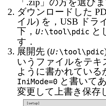
「.zip」の方を選び
ダウンロードした PDI
イル) を，USB ド
下，
とし
U:
\tool\pdic
す．
展開先 (
U:
\tool\pdic
いうファイルをテキ
ように書かれている
と書いてあっ
IniMode=0
変更して上書き保存
[setup]
